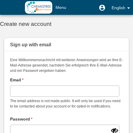
Skip
User
User
Menu
English
to
menu
menu
main
Toggle
content
Create new account
navigation
Sign up with
email
Eine Willkommensnachricht mit weiteren Anweisungen wird an Ihre E-
Mail-Adresse gesendet, nachdem Sie erfolgreich Ihre E-Mail-Adresse
und ein Passwort vergeben haben.
Email
*
The email address is not made public. It will only be used if you need
to be contacted about your account or for opted-in notifications.
Password
*