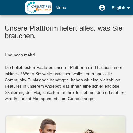
Skip
User
User
Menu
English
to
menu
menu
main
Toggle
content
navigation
Unsere Plattform liefert alles, was Sie
brauchen.
Und noch mehr!
Die beliebtesten Features unserer Plattform sind für Sie immer
inklusive! Wenn Sie weiter wachsen wollen oder spezielle
Community-Funktionen benötigen, haben wir eine Vielzahl an
Features in unserem Angebot, das Ihnen eine schier endlose
Skalierung der Möglichkeiten für Ihre Teilnehmenden erlaubt. So
wird Ihr Talent Management zum Gamechanger.